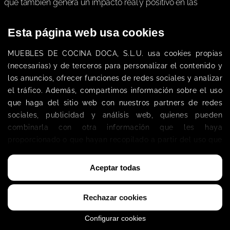
que también genera un impacto real y positivo en las
personas, las comunidades y el planeta.
Esta página web usa cookies
El Grupo KBV se convierte así en la primera empresa
española del sector de fabricación de cocinas en obtener
MUEBLES DE COCINA DOCA, S.L.
U. 
usa cookies propias 
esta certificación.
(necesarias) 
y de terceros
 para personalizar el contenido y 
los anuncios, ofrecer funciones de redes sociales y analizar 
el tráfico. Además, compartimos información sobre el uso 
que haga del sitio web con nuestros partners de redes 
sociales, publicidad y análisis web, quienes pueden 
combinarla con otra información que les haya 
proporcionado o que hayan recopilado a partir del uso que 
haya hecho de sus servicios. 
Política de Cookies
Aceptar todas
Rechazar cookies
Configurar cookies
Y eso no es casualidad.