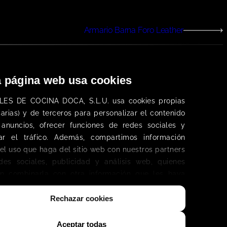
Armario Barna Foro Leather
a página web usa cookies
ES DE COCINA DOCA, S.L.
U. 
usa cookies propias 
CONÓCENOS
EMPRESA
arias) 
y de terceros
 para personalizar el contenido 
xperiencia, es lo que
 anuncios, ofrecer funciones de redes sociales y 
Cocinas
Quiénes somos
 la hora de adquirir
zar el tráfico. Además, compartimos información 
Living
Naturaleza y Diseño
el uso que haga del sitio web con nuestros partners 
Armarios
Doca World
Baños
Contacto
des sociales, publicidad y análisis web, quienes 
Catálogos
n combinarla con otra información que les haya 
Proyectos
rcionado o que hayan recopilado a partir del uso 
Videos
ya hecho de sus servicios. 
Rechazar cookies
ca de Cookies
Aceptar todas