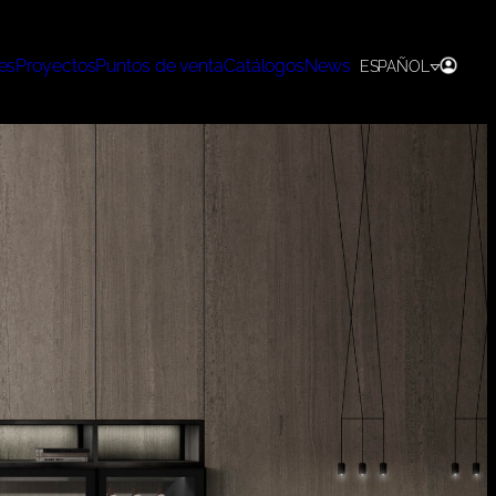
es
Proyectos
Puntos de venta
Catálogos
News
ESPAÑOL