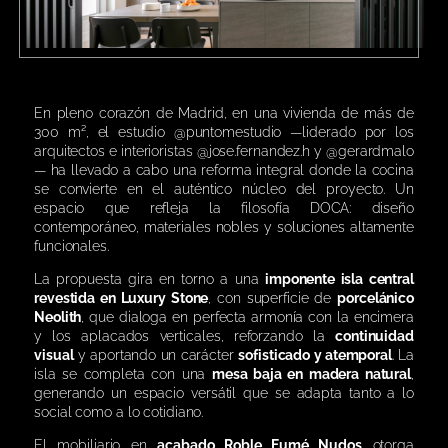
En pleno corazón de Madrid, en una vivienda de más de
300 m², el estudio @puntomestudio —liderado por los
arquitectos e interioristas @jose.fernandez.h y @gerardmalo
— ha llevado a cabo una reforma integral donde la cocina
se convierte en el auténtico núcleo del proyecto. Un
espacio que refleja la filosofía DOCA: diseño
contemporáneo, materiales nobles y soluciones altamente
funcionales.
La propuesta gira en torno a una
imponente isla central
revestida en Luxury Stone
, con superficie de
porcelánico
Neolith
, que dialoga en perfecta armonía con la encimera
y los aplacados verticales, reforzando la
continuidad
visual
y aportando un carácter
sofisticado y atemporal
. La
isla se completa con una
mesa baja en madera natural
,
generando un espacio versátil que se adapta tanto a lo
social como a lo cotidiano.
El mobiliario en
acabado Roble Fumé Nudos
otorga