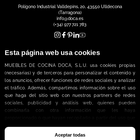
Polígono Industrial Valldepins, 20, 43550 Ulldecona
(Tarragona)
info@doca.es
(+34) 977 721 783
Esta página web usa cookies
MUEBLES DE COCINA DOCA, S.L.
U. 
usa cookies propias 
(necesarias) 
y de terceros
 para personalizar el contenido y 
los anuncios, ofrecer funciones de redes sociales y analizar 
Qui Sommes-Nous
el tráfico. Además, compartimos información sobre el uso 
Entreprise
que haga del sitio web con nuestros partners de redes 
sociales, publicidad y análisis web, quienes pueden 
combinarla con otra información que les haya 
Espace client
proporcionado o que hayan recopilado a partir del uso que 
Travaillez avec nous
Je veux devenir distributeur DOCA
haya hecho de sus servicios. 
Avis juridique
Política de Cookies
Aceptar todas
Politiques de Confidentialité